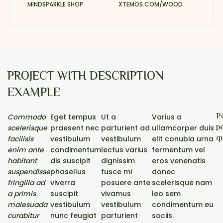
MINDSPARKLE SHOP
XTEMOS.COM/WOOD
PROJECT WITH DESCRIPTION
EXAMPLE
P
Commodo
Eget tempus
Ut a
Varius a
p
scelerisque
praesent nec
parturient ad
ullamcorper duis
q
facilisis
vestibulum
vestibulum
elit conubia urna
enim ante
condimentum
lectus varius
fermentum vel
habitant
dis suscipit
dignissim
eros venenatis
suspendisse
phasellus
fusce mi
donec
fringilla ad
viverra
posuere ante
scelerisque nam
a primis
suscipit
vivamus
leo sem
malesuada
vestibulum
vestibulum
condimentum eu
curabitur
nunc feugiat
parturient
sociis.