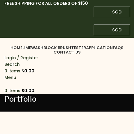
FREE SHIPPING FOR ALL ORDERS OF $150
SGD
SGD
HOME
LIMEWASH
BLOCK BRUSH
TESTER
APPLICATION
FAQS
CONTACT US
Login / Register
Search
0
items
$
0.00
Menu
0
items
$
0.00
Portfolio