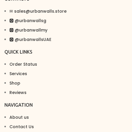
✉︎ sales@urbanwalls.store
🅾 @urbanwallsg
🅾 @urbanwallmy
🅾 @urbanwallsUAE
QUICK LINKS
Order Status
Services
Shop
Reviews
NAVIGATION
About us
Contact Us