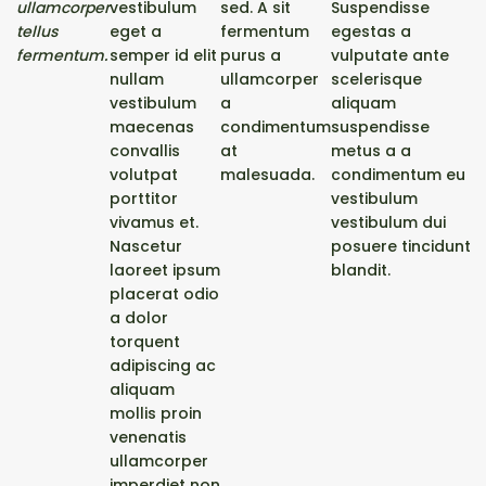
ullamcorper
vestibulum
sed. A sit
Suspendisse
tellus
eget a
fermentum
egestas a
fermentum.
semper id elit
purus a
vulputate ante
nullam
ullamcorper
scelerisque
vestibulum
a
aliquam
maecenas
condimentum
suspendisse
convallis
at
metus a a
volutpat
malesuada.
condimentum eu
porttitor
vestibulum
vivamus et.
vestibulum dui
Nascetur
posuere tincidunt
laoreet ipsum
blandit.
placerat odio
a dolor
torquent
adipiscing ac
aliquam
mollis proin
venenatis
ullamcorper
imperdiet non